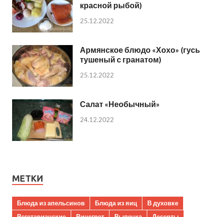
красной рыбой)
25.12.2022
Армянское блюдо «Хохо» (гусь
тушеный с гранатом)
25.12.2022
Салат «Необычный»
24.12.2022
МЕТКИ
Блюда из апельсинов
Блюда из яиц
В духовке
Вегетарианские
Винегрет
Выпечка
Десерты