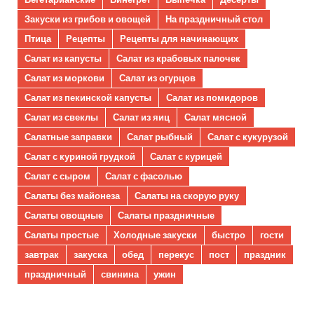
Закуски из грибов и овощей
На праздничный стол
Птица
Рецепты
Рецепты для начинающих
Салат из капусты
Салат из крабовых палочек
Салат из моркови
Салат из огурцов
Салат из пекинской капусты
Салат из помидоров
Салат из свеклы
Салат из яиц
Салат мясной
Салатные заправки
Салат рыбный
Салат с кукурузой
Салат с куриной грудкой
Салат с курицей
Салат с сыром
Салат с фасолью
Салаты без майонеза
Салаты на скорую руку
Салаты овощные
Салаты праздничные
Салаты простые
Холодные закуски
быстро
гости
завтрак
закуска
обед
перекус
пост
праздник
праздничный
свинина
ужин