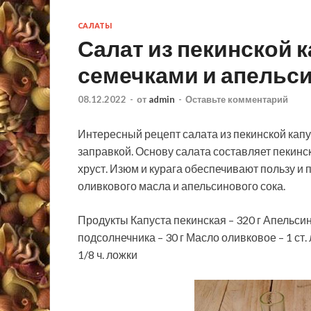
САЛАТЫ
Салат из пекинской 
семечками и апельс
08.12.2022
-
от
admin
-
Оставьте комментарий
Интересный рецепт салата из пекинской кап
заправкой. Основу салата составляет пекин
хруст. Изюм и курага обеспечивают пользу и 
оливкового масла и апельсинового сока.
Продукты Капуста пекинская – 320 г Апельсин (с
подсолнечника – 30 г Масло оливковое – 1 ст.
1/8 ч. ложки