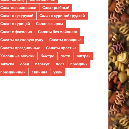
Салатные заправки
Салат рыбный
Салат с кукурузой
Салат с куриной грудкой
Салат с курицей
Салат с сыром
Салат с фасолью
Салаты без майонеза
Салаты на скорую руку
Салаты овощные
Салаты праздничные
Салаты простые
Холодные закуски
быстро
гости
завтрак
закуска
обед
перекус
пост
праздник
праздничный
свинина
ужин