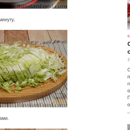
минуту.
С
2
С
п
г
о
П
о
ами.