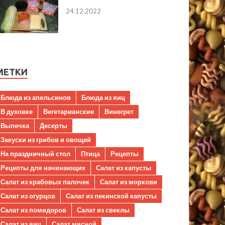
24.12.2022
МЕТКИ
Блюда из апельсинов
Блюда из яиц
В духовке
Вегетарианские
Винегрет
Выпечка
Десерты
Закуски из грибов и овощей
На праздничный стол
Птица
Рецепты
Рецепты для начинающих
Салат из капусты
Салат из крабовых палочек
Салат из моркови
Салат из огурцов
Салат из пекинской капусты
Салат из помидоров
Салат из свеклы
Салат из яиц
Салат мясной