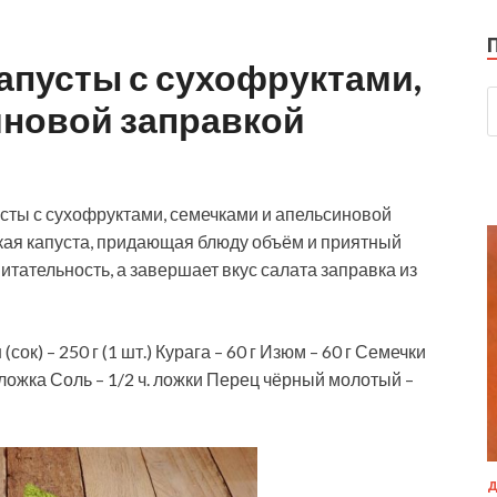
капусты с сухофруктами,
иновой заправкой
усты с сухофруктами, семечками и апельсиновой
ская капуста, придающая блюду объём и приятный
питательность, а завершает вкус салата заправка из
ок) – 250 г (1 шт.) Курага – 60 г Изюм – 60 г Семечки
 ложка Соль – 1/2 ч. ложки Перец чёрный молотый –
Д