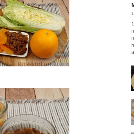
1
1
п
п
п
и