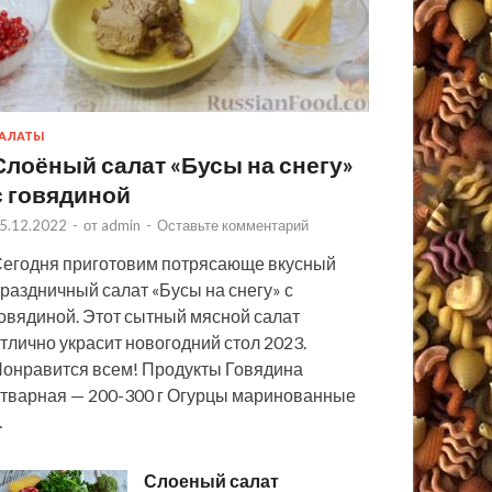
АЛАТЫ
Слоёный салат «Бусы на снегу»
с говядиной
5.12.2022
-
от
admin
-
Оставьте комментарий
егодня приготовим потрясающе вкусный
раздничный салат «Бусы на снегу» с
овядиной. Этот сытный мясной салат
тлично украсит новогодний стол 2023.
онравится всем! Продукты Говядина
тварная — 200-300 г Огурцы маринованные
…
Слоеный салат