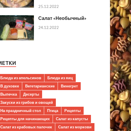
25.12.2022
Салат «Необычный»
24.12.2022
МЕТКИ
Блюда из апельсинов
Блюда из яиц
В духовке
Вегетарианские
Винегрет
Выпечка
Десерты
Закуски из грибов и овощей
На праздничный стол
Птица
Рецепты
Рецепты для начинающих
Салат из капусты
Салат из крабовых палочек
Салат из моркови