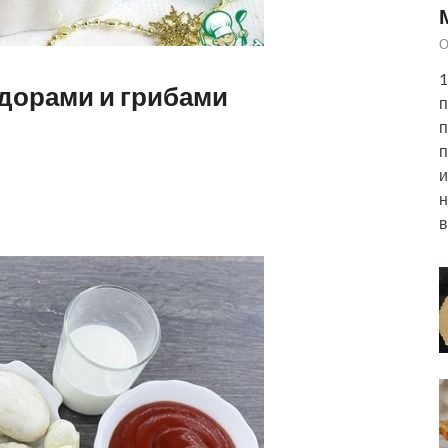
О
1
идорами и грибами
п
п
п
и
н
в