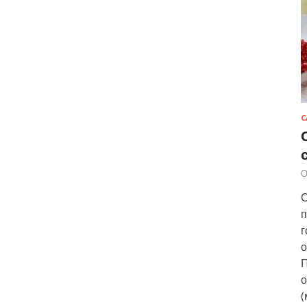
С
О
С
п
г
о
П
о
(