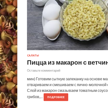
САЛАТЫ
Пицца из макарон с ветчи
Оставьте комментарий
мин) Готовим сытную запеканку на основе м
отвариваем и смешиваем с яично-молочной 
Слой из макарон смазываем томатным соусо
грибов,…
ПОДРОБНЕЕ