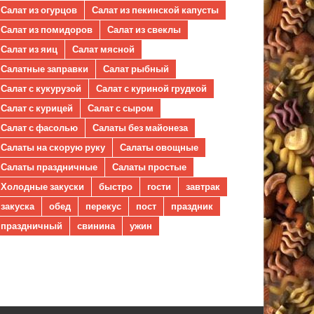
Салат из огурцов
Салат из пекинской капусты
Салат из помидоров
Салат из свеклы
Салат из яиц
Салат мясной
Салатные заправки
Салат рыбный
Салат с кукурузой
Салат с куриной грудкой
Салат с курицей
Салат с сыром
Салат с фасолью
Салаты без майонеза
Салаты на скорую руку
Салаты овощные
Салаты праздничные
Салаты простые
Холодные закуски
быстро
гости
завтрак
закуска
обед
перекус
пост
праздник
праздничный
свинина
ужин