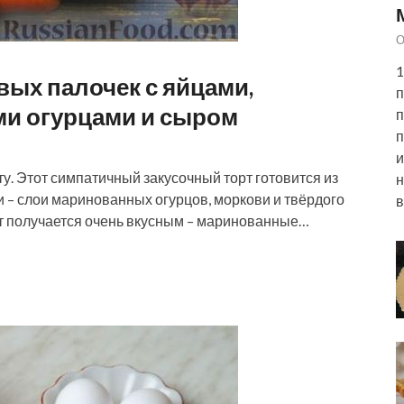
О
1
вых палочек с яйцами,
п
и огурцами и сыром
п
п
и
. Этот симпатичный закусочный торт готовится из
н
 – слои маринованных огурцов, моркови и твёрдого
в
т получается очень вкусным – маринованные…