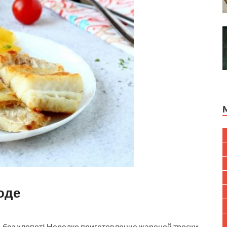
оде
о, без хлопот! Нередко приготовление жареной трески