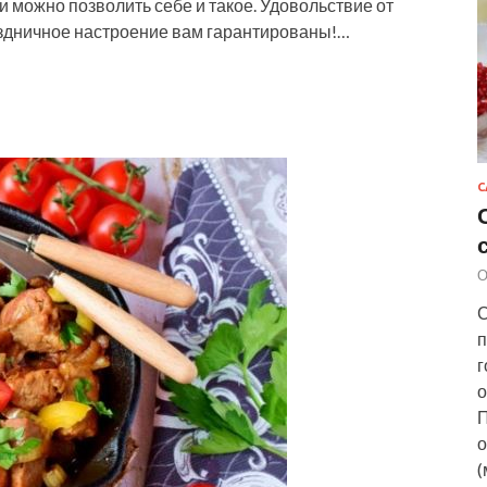
и можно позволить себе и такое. Удовольствие от
раздничное настроение вам гарантированы!…
С
О
С
п
г
о
П
о
(