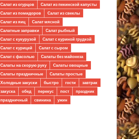
Салат из огурцов
Салат из пекинской капусты
Салат из помидоров
Салат из свеклы
Салат из яиц
Салат мясной
Салатные заправки
Салат рыбный
Салат с кукурузой
Салат с куриной грудкой
Салат с курицей
Салат с сыром
Салат с фасолью
Салаты без майонеза
Салаты на скорую руку
Салаты овощные
Салаты праздничные
Салаты простые
Холодные закуски
быстро
гости
завтрак
закуска
обед
перекус
пост
праздник
праздничный
свинина
ужин