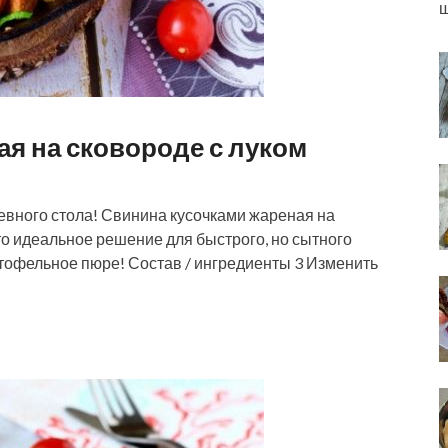
ш
я на сковороде с луком
евного стола! Свинина кусочками жареная на
Это идеальное решение для быстрого, но сытного
ртофельное пюре! Состав / ингредиенты 3 Изменить