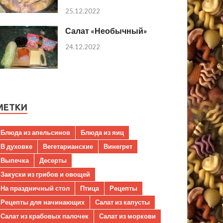
25.12.2022
Салат «Необычный»
24.12.2022
МЕТКИ
Блюда из апельсинов
Блюда из яиц
В духовке
Вегетарианские
Винегрет
Выпечка
Десерты
Закуски из грибов и овощей
На праздничный стол
Птица
Рецепты
Рецепты для начинающих
Салат из капусты
Салат из крабовых палочек
Салат из моркови