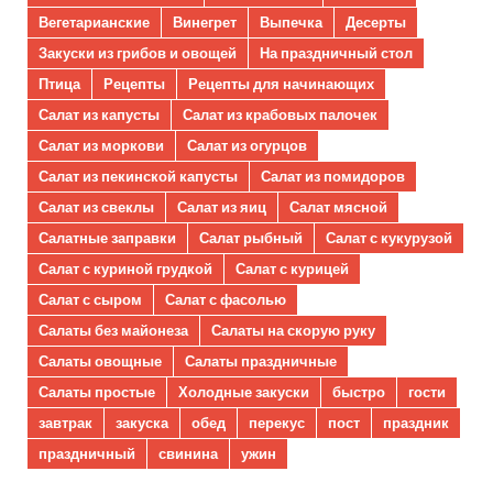
Вегетарианские
Винегрет
Выпечка
Десерты
Закуски из грибов и овощей
На праздничный стол
Птица
Рецепты
Рецепты для начинающих
Салат из капусты
Салат из крабовых палочек
Салат из моркови
Салат из огурцов
Салат из пекинской капусты
Салат из помидоров
Салат из свеклы
Салат из яиц
Салат мясной
Салатные заправки
Салат рыбный
Салат с кукурузой
Салат с куриной грудкой
Салат с курицей
Салат с сыром
Салат с фасолью
Салаты без майонеза
Салаты на скорую руку
Салаты овощные
Салаты праздничные
Салаты простые
Холодные закуски
быстро
гости
завтрак
закуска
обед
перекус
пост
праздник
праздничный
свинина
ужин