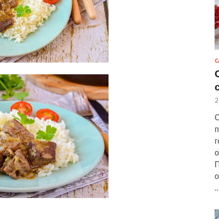
С
2
С
п
г
о
П
о