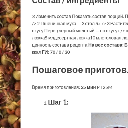
Состав / ингредиенты
3 Изменить состав Показать состав порций: П
/> 2 Пшеничная мука — 3 стол.л.» /> 3 Растите
вкусу Перец черный молотый — по вкусу» /> 
ложка5 млдесертная ложка10 млстоловая ло
ценность состава рецепта
На вес состава:
Б
ккал
ГИ:
70
/
0
/
30
Пошаговое приготов
Время приготовления:
25 мин
PT25M
Шаг 1: