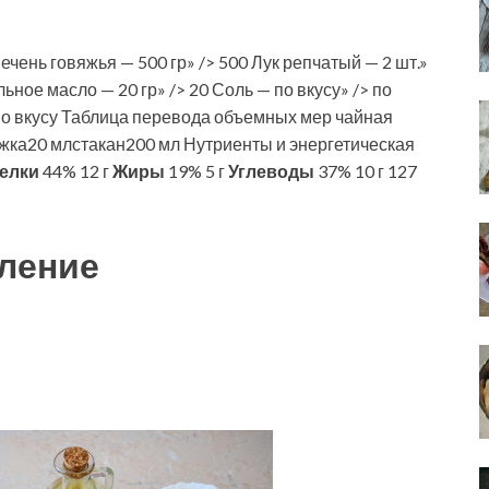
ечень говяжья — 500 гр» /> 500 Лук репчатый — 2 шт.»
льное масло — 20 гр» /> 20 Соль — по вкусу» /> по
по вкусу Таблица перевода объемных мер чайная
жка20 млстакан200 мл Нутриенты и энергетическая
елки
44% 12 г
Жиры
19% 5 г
Углеводы
37% 10 г 127
ление