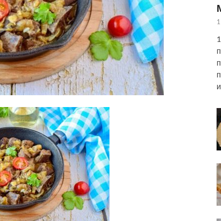
1
1
п
п
п
и