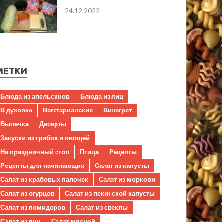
24.12.2022
МЕТКИ
Блюда из апельсинов
Блюда из яиц
В духовке
Вегетарианские
Винегрет
Выпечка
Десерты
Закуски из грибов и овощей
На праздничный стол
Птица
Рецепты
Рецепты для начинающих
Салат из капусты
Салат из крабовых палочек
Салат из моркови
Салат из огурцов
Салат из пекинской капусты
Салат из помидоров
Салат из свеклы
Салат из яиц
Салат мясной