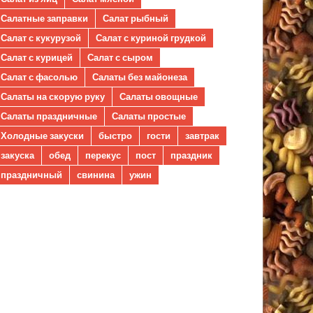
Салатные заправки
Салат рыбный
Салат с кукурузой
Салат с куриной грудкой
Салат с курицей
Салат с сыром
Салат с фасолью
Салаты без майонеза
Салаты на скорую руку
Салаты овощные
Салаты праздничные
Салаты простые
Холодные закуски
быстро
гости
завтрак
закуска
обед
перекус
пост
праздник
праздничный
свинина
ужин