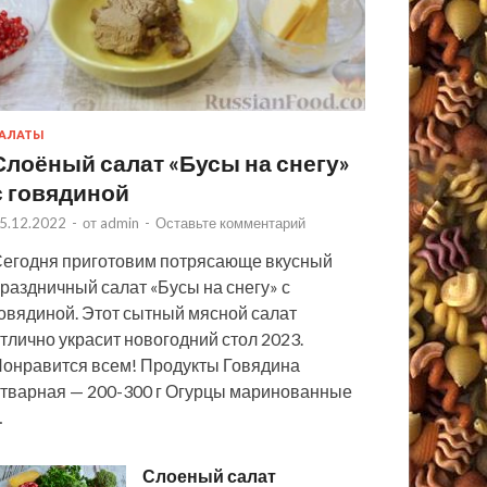
АЛАТЫ
Слоёный салат «Бусы на снегу»
с говядиной
5.12.2022
-
от
admin
-
Оставьте комментарий
егодня приготовим потрясающе вкусный
раздничный салат «Бусы на снегу» с
овядиной. Этот сытный мясной салат
тлично украсит новогодний стол 2023.
онравится всем! Продукты Говядина
тварная — 200-300 г Огурцы маринованные
…
Слоеный салат