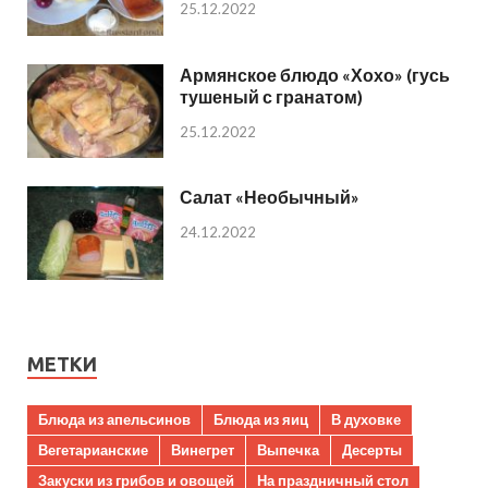
25.12.2022
Армянское блюдо «Хохо» (гусь
тушеный с гранатом)
25.12.2022
Салат «Необычный»
24.12.2022
МЕТКИ
Блюда из апельсинов
Блюда из яиц
В духовке
Вегетарианские
Винегрет
Выпечка
Десерты
Закуски из грибов и овощей
На праздничный стол