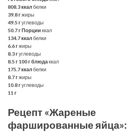
808.3 ккал
белки
39.8 г
жиры
49.5 г
углеводы
50.7 г
Порции
ккал
134.7 ккал
белки
6.6 г
жиры
8.3 г
углеводы
8.5 г
100 г блюда
ккал
175.7 ккал
белки
8.7 г
жиры
10.8 г
углеводы
11 г
Рецепт «Жареные
фаршированные яйца»: