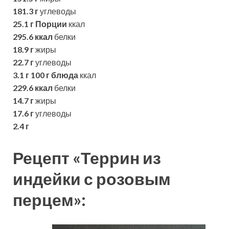
181.3 г
углеводы
25.1 г
Порции
ккал
295.6 ккал
белки
18.9 г
жиры
22.7 г
углеводы
3.1 г
100 г блюда
ккал
229.6 ккал
белки
14.7 г
жиры
17.6 г
углеводы
2.4 г
Рецепт «Террин из
индейки с розовым
перцем»: