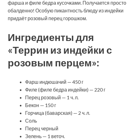
фарша и филе бедра кусочками. Получается просто
обалденно! Особую пикантность блюду из индейки
придаёт розовый перец
горошком.
Ингредиенты для
«Террин из индейки с
розовым перцем»:
Фарш индюшачий — 450 г
Филе (филе бедра индейки) — 220 г
Перец розовый — 1 ч. л.
Бекон — 150 г
Горчица (баварская) — 2 ч. л.
Соль
Перец черный
Зелень — 1 веточ.