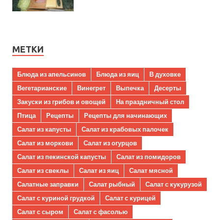
МЕТКИ
Блюда из апельсинов
Блюда из яиц
В духовке
Вегетарианские
Винегрет
Выпечка
Десерты
Закуски из грибов и овощей
На праздничный стол
Птица
Рецепты
Рецепты для начинающих
Салат из капусты
Салат из крабовых палочек
Салат из моркови
Салат из огурцов
Салат из пекинской капусты
Салат из помидоров
Салат из свеклы
Салат из яиц
Салат мясной
Салатные заправки
Салат рыбный
Салат с кукурузой
Салат с куриной грудкой
Салат с курицей
Салат с сыром
Салат с фасолью