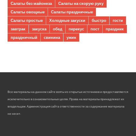
Салаты без майонеза
Салаты на скорую руку
Салаты овощные
Салаты праздничные
Салаты простые
Холодные закуски
быстро
гости
завтрак
закуска
обед
перекус
пост
праздник
праздничный
свинина
ужин
Все материалы на данном сайте взяты из открытых источников и предоставляются
исключительно в ознакомительных целях. Права на материалы принадлежат их
владельцам. Администрация сайта ответственности за содержание материала
не несет.