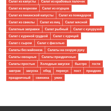
Салат из капусты
Салат из крабовых палочек
Салат из моркови
Салат из огурцов
Салат из пекинской капусты
Салат из помидоров
Салат из свеклы
Салат из яиц
Салат мясной
Салатные заправки
Салат рыбный
Салат с кукурузой
Салат с куриной грудкой
Салат с курицей
Салат с сыром
Салат с фасолью
Салаты без майонеза
Салаты на скорую руку
Салаты овощные
Салаты праздничные
Салаты простые
Холодные закуски
быстро
гости
завтрак
закуска
обед
перекус
пост
праздник
праздничный
свинина
ужин