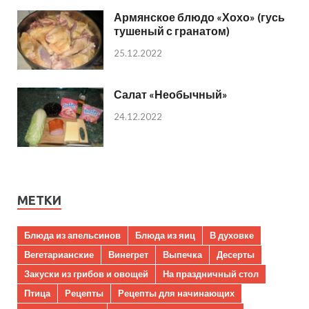
Армянское блюдо «Хохо» (гусь
тушеный с гранатом)
25.12.2022
Салат «Необычный»
24.12.2022
МЕТКИ
Блюда из апельсинов
Блюда из яиц
В духовке
Вегетарианские
Винегрет
Выпечка
Десерты
Закуски из грибов и овощей
На праздничный стол
Птица
Рецепты
Рецепты для начинающих